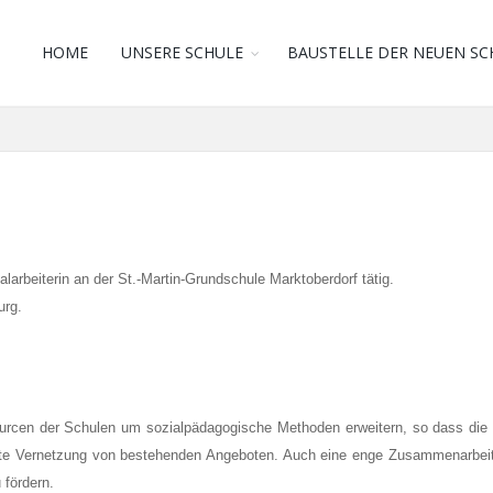
HOME
UNSERE SCHULE
BAUSTELLE DER NEUEN SC
larbeiterin an der St.-Martin-Grundschule Marktoberdorf tätig.
urg.
rcen der Schulen um sozialpädagogische Methoden erweitern, so dass die K
gute Vernetzung von bestehenden Angeboten. Auch eine enge Zusammenarbeit 
 fördern.