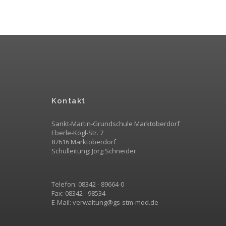
Kontakt
Sankt-Martin-Grundschule Marktoberdorf
Eberle-Kögl-Str. 7
87616 Marktoberdorf
Schulleitung: Jörg Schneider
Telefon: 08342 - 89664-0
Fax: 08342 - 98534
E-Mail:
v
erwaltung@gs-stm-mod.de