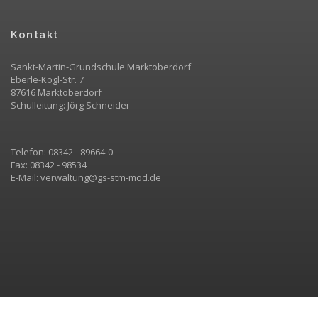
Kontakt
Sankt-Martin-Grundschule Marktoberdorf
Eberle-Kögl-Str. 7
87616 Marktoberdorf
Schulleitung: Jörg Schneider
Telefon: 08342 - 89664-0
Fax: 08342 - 98534
E-Mail:
v
erwaltung@gs-stm-mod.de